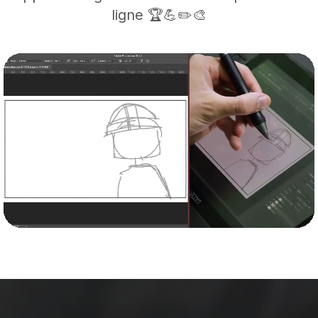
ligne 🏆💪✏️🎨