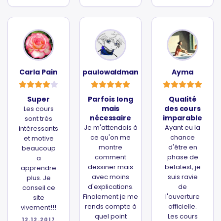
Carla Pain
paulowaldman
Ayma
Super
Parfois long
Qualité
mais
des cours
Les cours
nécessaire
imparable
sont très
Je m'attendais à
Ayant eu la
intéressants
ce qu'on me
chance
et motive
montre
d'être en
beaucoup
comment
phase de
a
dessiner mais
betatest, je
apprendre
avec moins
suis ravie
plus. Je
d'explications.
de
conseil ce
Finalement je me
l'ouverture
site
rends compte à
officielle.
vivement!!!
quel point
Les cours
12.12.2017