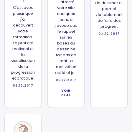
!
J'ai testé
de dessiner et
C'est avec
votre site
permet
plaisir que
quelques
véritablement
j'ai
jours, et
de faire des
découvert
j'avoue que
progrès .
votre
le rappel
04.12.2017
formation.
sur les
Le prof est
bases du
motivant et
dessin ne
la
fait pas de
visualisation
mal. La
de la
motivation
progression
est là et je...
et pratique.
06.12.2017
06.12.2017
VOIR
PLUS