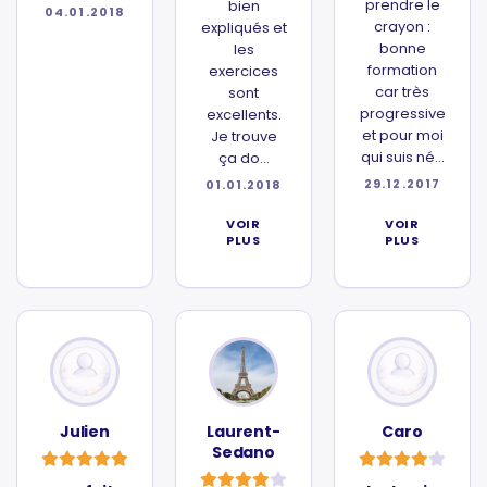
prendre le
bien
04.01.2018
crayon :
expliqués et
bonne
les
formation
exercices
car très
sont
progressive
excellents.
et pour moi
Je trouve
qui suis né...
ça do...
29.12.2017
01.01.2018
VOIR
VOIR
PLUS
PLUS
Julien
Laurent-
Caro
Sedano