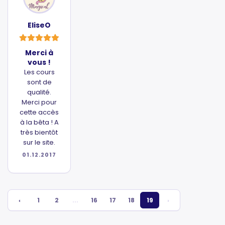
EliseO
Merci à
vous !
Les cours
sont de
qualité.
Merci pour
cette accès
à la bêta ! A
très bientôt
sur le site.
01.12.2017
‹
1
2
...
16
17
18
19
›