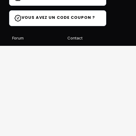
VOUS AVEZ UN CODE COUPON ?
Forum
Contact
Blog
FAQ
Avis des élèves
Affiliation
Ils parlent de nous
Recevez notre newsletter gratuite
S'INSCRIRE