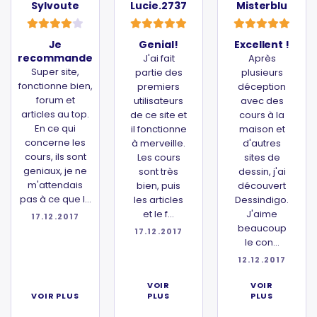
Sylvoute
Lucie.2737
Misterblu
Je
Genial!
Excellent !
recommande
J'ai fait
Après
Super site,
partie des
plusieurs
fonctionne bien,
premiers
déception
forum et
utilisateurs
avec des
articles au top.
de ce site et
cours à la
En ce qui
il fonctionne
maison et
concerne les
à merveille.
d'autres
cours, ils sont
Les cours
sites de
geniaux, je ne
sont très
dessin, j'ai
m'attendais
bien, puis
découvert
pas à ce que l...
les articles
Dessindigo.
et le f...
J'aime
17.12.2017
beaucoup
17.12.2017
le con...
12.12.2017
VOIR
VOIR
VOIR PLUS
PLUS
PLUS