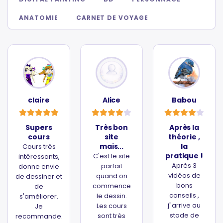
ANATOMIE
CARNET DE VOYAGE
claire
Alice
Babou
Supers
Très bon
Après la
cours
site
théorie ,
mais...
la
Cours très
pratique !
C'est le site
intéressants,
Après 3
parfait
donne envie
vidéos de
quand on
de dessiner et
bons
commence
de
conseils ,
le dessin.
s'améliorer.
j"arrive au
Les cours
Je
stade de
sont très
recommande.