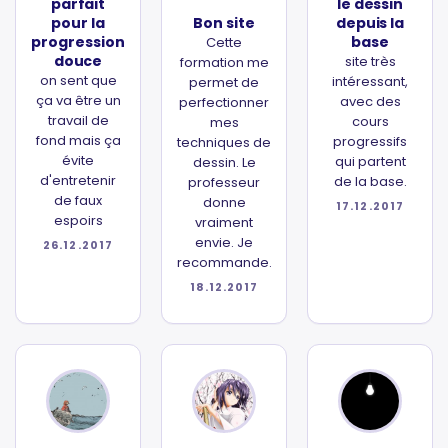
parfait
le dessin
pour la
Bon site
depuis la
progression
base
Cette
douce
site très
formation me
on sent que
intéressant,
permet de
ça va être un
avec des
perfectionner
travail de
cours
mes
fond mais ça
progressifs
techniques de
évite
qui partent
dessin. Le
d'entretenir
de la base.
professeur
de faux
donne
17.12.2017
espoirs
vraiment
envie. Je
26.12.2017
recommande.
18.12.2017