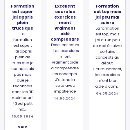
Formation
Excellent
Formation
est super
cours les
est top mais
jai appris
exercices
jai peu mal
plein
mont
suivre
trucs que
vraiment
La formation
aidé
La
est top, mais
comprendre
formation
j'ai eu un peu
Excellent cours
est super,
de mal à suivre
! Les exercices
j'ai appris
certains
m'ont
plein de
concepts au
vraiment aidé
trucs que je
début.
à comprendre
connaissais
Heureusement,
les concepts.
pas mais
les exercices
J'attend la
que je
m'ont bien
suite avec
reconnais
aidé à com...
impatience
dans les BD
04.05.2024
maintenant
14.05.2024
! Seul petit
hic...
15.05.2024
VOIR