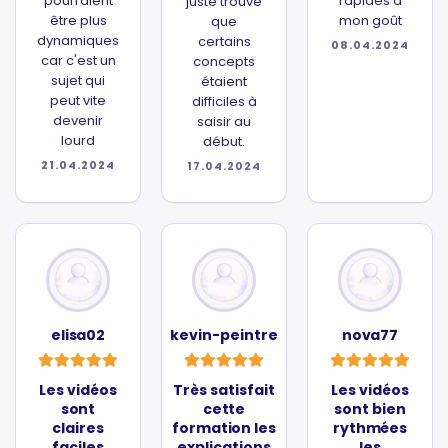
pourraient
rapides à
juste trouvé
être plus
mon goût
que
dynamiques
certains
08.04.2024
car c'est un
concepts
sujet qui
étaient
peut vite
difficiles à
devenir
saisir au
lourd
début.
21.04.2024
17.04.2024
elisa02
kevin-peintre
nova77
Les vidéos
Très satisfait
Les vidéos
sont
cette
sont bien
claires
formation les
rythmées
faciles
explications
les