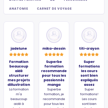
ANATOMIE
CARNET DE VOYAGE
jadelune
mika-dessin
titi-crayon
Formation
Superbe
Super
beaucoup
formation
formations
aidé
recommande
les cours
structurer
pour tous les
sont bien
mes projets
passionnés
expliqués
dillustration
manga
assez
La formation
Superbe
Super
m'a
formation, je
formations!
beaucoup
recommande
Les cours
aidé à
pour tous les
sont bien