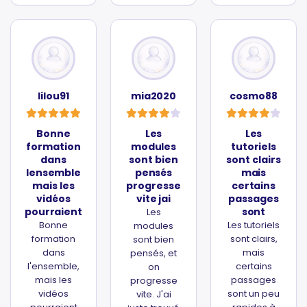
lilou91
mia2020
cosmo88
Bonne
Les
Les
formation
modules
tutoriels
dans
sont bien
sont clairs
lensemble
pensés
mais
mais les
progresse
certains
vidéos
vite jai
passages
pourraient
sont
Les
Bonne
Les tutoriels
modules
formation
sont clairs,
sont bien
dans
mais
pensés, et
l'ensemble,
certains
on
mais les
passages
progresse
vidéos
sont un peu
vite. J'ai