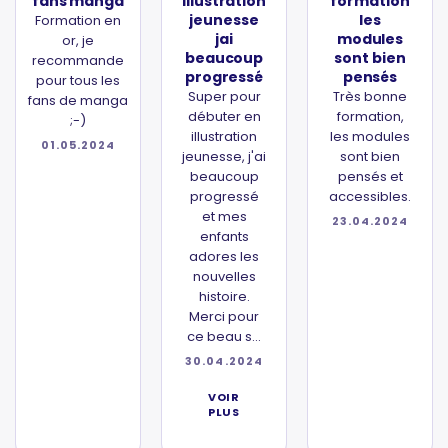
fans manga
illustration
formation
jeunesse
les
Formation en
jai
modules
or, je
beaucoup
sont bien
recommande
progressé
pensés
pour tous les
Super pour
Très bonne
fans de manga
débuter en
formation,
;-)
illustration
les modules
01.05.2024
jeunesse, j'ai
sont bien
beaucoup
pensés et
progressé
accessibles.
et mes
23.04.2024
enfants
adores les
nouvelles
histoire.
Merci pour
ce beau s...
30.04.2024
VOIR
PLUS