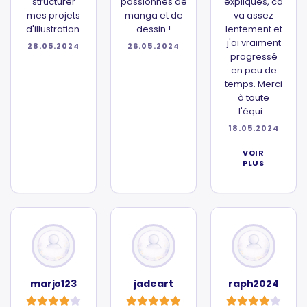
structurer
passionnés de
expliqués, ca
mes projets
manga et de
va assez
d'illustration.
dessin !
lentement et
j'ai vraiment
28.05.2024
26.05.2024
progressé
en peu de
temps. Merci
à toute
l'équi...
18.05.2024
VOIR
PLUS
marjo123
jadeart
raph2024