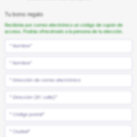
Tu bono regalo
Recibirás por correo electrónico un código de cupón de
acceso. Podrás ofrecérselo a la persona de tu elección.