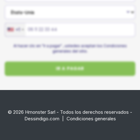
+1
Al hacer clic en "Ir a pagar" , ustedes aceptan los
Condiciones
generales
del sitio.
IR A PAGAR
© 2026 Hmonster Sarl - Todos los derechos reservados -
Dessindigo.com
|
Condiciones generales