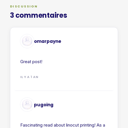
DISCUSSION
3 commentaires
omarpayne
Great post!
IL Y A 1 AN
pugoing
Fascinating read about linocut printing! As a