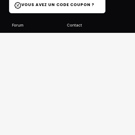
VOUS AVEZ UN CODE COUPON ?
Forum
Contact
Blog
FAQ
Avis des élèves
Affiliation
Ils parlent de nous
Recevez notre newsletter gratuite
S'INSCRIRE
Ce site est protégé par reCAPTCHA et Google