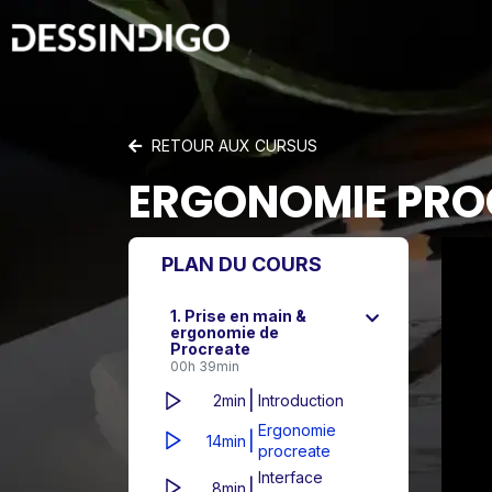
RETOUR AUX CURSUS
ERGONOMIE PRO
PLAN DU COURS
1. Prise en main &
ergonomie de
Procreate
00h 39min
|
2min
Introduction
Ergonomie
|
14min
procreate
Interface
|
8min