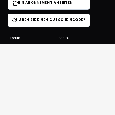
EIN ABONNEMENT ANBIETEN
HABEN SIE EINEN GUTSCHEINCODE?
Forum
Kontakt
Blog
FAQ
Bewertungen der Schüler
Erhalten Sie unseren kostenlosen Newsletter
ANMELDEN
Diese Website ist durch reCAPTCHA und Google geschützt
Vertraulichkeit
et
Bedingungen
Folgen Sie uns