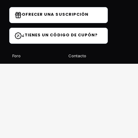
OFRECER UNA SUSCRIPCIÓN
¿TIENES UN CÓDIGO DE CUPÓN?
Foro
Contacto
Blog
Preguntas frecuentes
Opiniones de los
estudiantes
Recibe nuestro boletín gratuito
REGISTRARSE
Este sitio está protegido por reCAPTCHA y Google
Confidencialidad
et
Condiciones