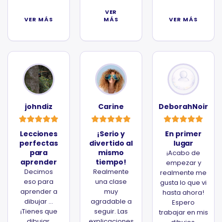
VER
VER MÁS
MÁS
VER MÁS
johndiz
Carine
DeborahNoir
Lecciones
¡Serio y
En primer
perfectas
divertido al
lugar
para
mismo
¡Acabo de
aprender
tiempo!
empezar y
Decimos
Realmente
realmente me
eso para
una clase
gusta lo que vi
aprender a
muy
hasta ahora!
dibujar ...
agradable a
Espero
¡Tienes que
seguir. Las
trabajar en mis
dibujar,
explicaciones