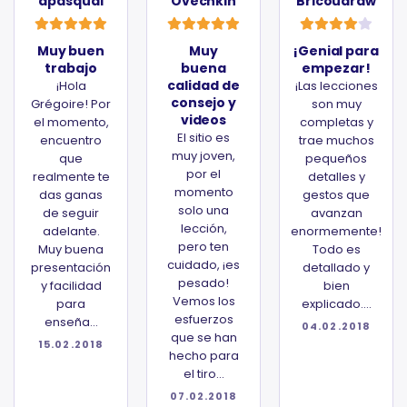
dpasqual
Ovechkin
Bricoudraw
Muy buen
Muy
¡Genial para
trabajo
buena
empezar!
calidad de
¡Hola
¡Las lecciones
consejo y
Grégoire! Por
son muy
videos
el momento,
completas y
El sitio es
encuentro
trae muchos
muy joven,
que
pequeños
por el
realmente te
detalles y
momento
das ganas
gestos que
solo una
de seguir
avanzan
lección,
adelante.
enormemente!
pero ten
Muy buena
Todo es
cuidado, ¡es
presentación
detallado y
pesado!
y facilidad
bien
Vemos los
para
explicado....
esfuerzos
enseña...
04.02.2018
que se han
15.02.2018
hecho para
el tiro...
07.02.2018