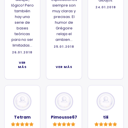
dibujos.
lógico! Pero
siempre son
24.01.2018
también
muy claras y
hay una
precisas. El
serie de
humor de
bases
Grégoire
teóricas
relaja el
para no ser
ambien...
limitadas...
25.01.2018
26.01.2018
VER
MÁS
VER MÁS
Tetram
Pimousse67
tili