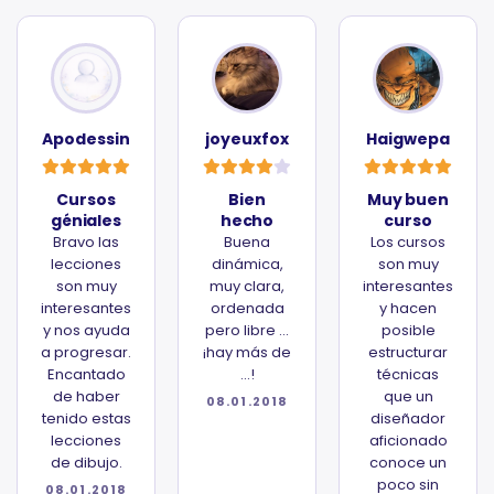
Apodessin
joyeuxfox
Haigwepa
Cursos
Bien
Muy buen
géniales
hecho
curso
Bravo las
Buena
Los cursos
lecciones
dinámica,
son muy
son muy
muy clara,
interesantes
interesantes
ordenada
y hacen
y nos ayuda
pero libre ...
posible
a progresar.
¡hay más de
estructurar
Encantado
...!
técnicas
de haber
que un
08.01.2018
tenido estas
diseñador
lecciones
aficionado
de dibujo.
conoce un
poco sin
08.01.2018