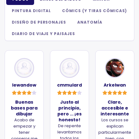
PINTURA DIGITAL
CÓMICS (Y TIRAS CÓMICAS)
DISEÑO DE PERSONAJES
ANATOMÍA
DIARIO DE VIAJE Y PAISAJES
lewandow
cmmulard
Arkelwan
Buenas
Justo al
Claro,
bases para
principio,
accesible e
dibujar
pero ... ¡es
interesante
honesto!
Acabo de
Los cursos se
De repente
empezar y
explican
levantamos
tener
particularmente
todos los
consejos me
bien, con