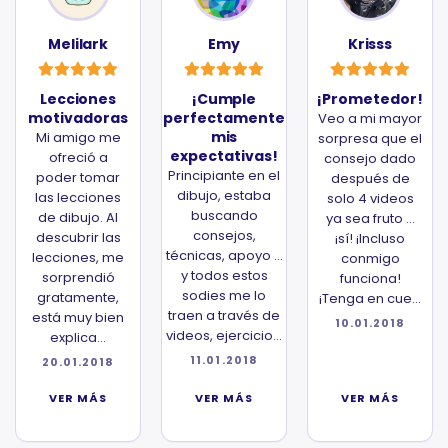
Melilark
Emy
Krisss
Lecciones
¡Cumple
¡Prometedor!
motivadoras
perfectamente
Veo a mi mayor
mis
Mi amigo me
sorpresa que el
expectativas!
ofreció a
consejo dado
Principiante en el
poder tomar
después de
dibujo, estaba
las lecciones
solo 4 videos
buscando
de dibujo. Al
ya sea fruto ...
consejos,
descubrir las
¡sí! ¡Incluso
técnicas, apoyo ...
lecciones, me
conmigo
y todos estos
sorprendió
funciona!
sodies me lo
gratamente,
¡Tenga en cue...
traen a través de
está muy bien
10.01.2018
videos, ejercicio...
explica...
11.01.2018
20.01.2018
VER MÁS
VER MÁS
VER MÁS