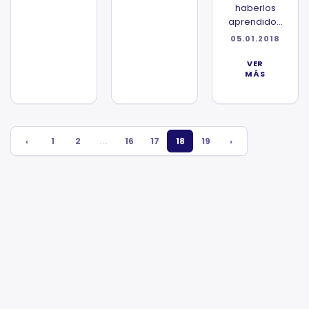
haberlos
aprendido...
05.01.2018
VER
MÁS
‹
1
2
...
16
17
18
19
›