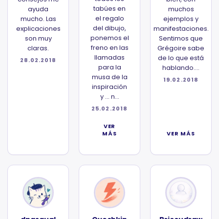
tabúes en
ayuda
muchos
el regalo
mucho. Las
ejemplos y
del dibujo,
explicaciones
manifestaciones.
ponemos el
son muy
Sentimos que
freno en las
claras.
Grégoire sabe
llamadas
de lo que está
28.02.2018
para la
hablando....
musa de la
19.02.2018
inspiración
y ... n...
25.02.2018
VER
MÁS
VER MÁS