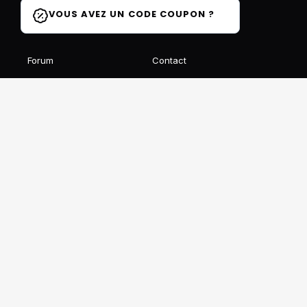
VOUS AVEZ UN CODE COUPON ?
Forum
Contact
Blog
FAQ
Avis des élèves
Affiliation
Ils parlent de nous
Recevez notre newsletter gratuite
S'INSCRIRE
Ce site est protégé par reCAPTCHA et Google