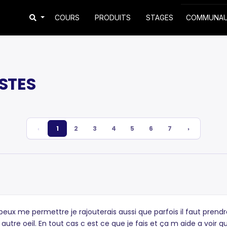
COURS
PRODUITS
STAGES
COMMUNA
STES
‹
1
2
3
4
5
6
7
›
e peux me permettre je rajouterais aussi que parfois il faut prend
n autre oeil. En tout cas c est ce que je fais et ça m aide a voir