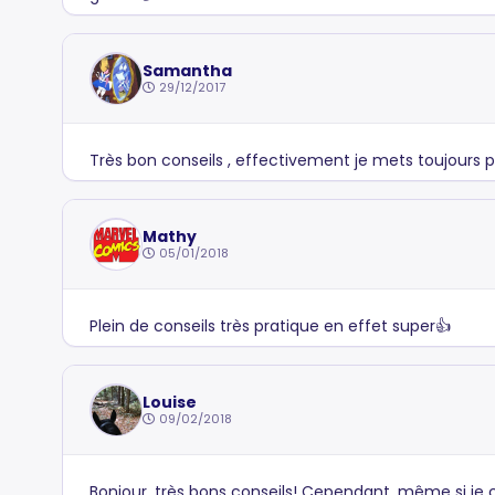
Samantha
29/12/2017
Très bon conseils , effectivement je mets toujours p
Mathy
05/01/2018
Plein de conseils très pratique en effet super👍
Louise
09/02/2018
Bonjour, très bons conseils! Cependant, même si je co