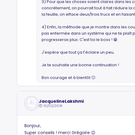
3) Pour que les choses soient claires dans les c
concrètement, on pourrait tout à fait réduire l
la feuille, on efface deux/trois trucs et en faisa
4) Enfin, la méthode que je montre dans les cour
pas enfermée dans un système qui ne te plaît pas
progresseras plus. C'est toi le boss ! 😁
J'espère que tout ça t'éclaire un peu.
Je te souhaite une bonne continuation !
Bon courage et à bientôt 🙂
JacquelineLakshmi
10/02/2018
Bonjour,
Super conseils ! merci Grégoire 😉