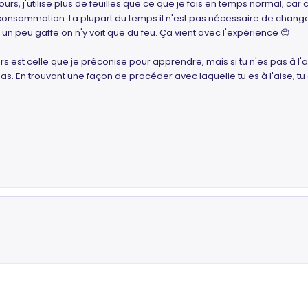
ours, j'utilise plus de feuilles que ce que je fais en temps normal, ca
a consommation. La plupart du temps il n'est pas nécessaire de change
nt un peu gaffe on n'y voit que du feu. Ça vient avec l'expérience 😉
s est celle que je préconise pour apprendre, mais si tu n'es pas à l'ai
. En trouvant une façon de procéder avec laquelle tu es à l'aise, tu au