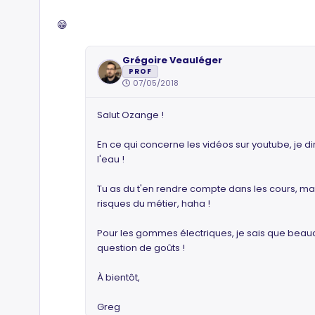
😁
Grégoire Veauléger
PROF
07/05/2018
Salut Ozange !
En ce qui concerne les vidéos sur youtube, je di
l'eau !
Tu as du t'en rendre compte dans les cours, mais
risques du métier, haha !
Pour les gommes électriques, je sais que beau
question de goûts !
À bientôt,
Greg