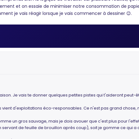
nnement et on essaie de minimiser notre consommation de papier le
comment je vais réagir lorsque je vais commencer à dessiner 😉.
raison. Je vais te donner quelques petites pistes qui t'aideront peut-
s vient d'exploitations éco-responsables. Ce n'est pas grand chose, 
 comme un gros sauvage, mais je dois avouer que c'est plus pour l'effe
en servant de feuille de brouillon après coup), soit je gomme ce qui a dé