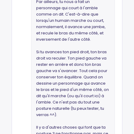
Par ailleurs, tu nous a fait un
personnage qui court à l'amble
comme on dit. C'est-à-dire que
lorsqu'un humain marche ou court,
normalement, il avance une jambe,
et recule le bras du même côté, et
inversement de l'autre côté.
Si tu avances ton pied droit, ton bras
droit va reculer. Ton pied gauche va
rester en arrière et donc ton bras
gauche va s'avancer. Tout cela pour
conserver ton équilibre. Quand on
dessine un personnage qui avance
le bras et le pied d'un même côté, on
dit qu'il marche (ou qu'il court ici) à
l'amble. Ce n'est pas du tout une
posture naturelle (tu peux tester, tu
verras ^^).
Il y a d'autres choses qui font que ta
posture 3 ne fonctionne pas, mais ce