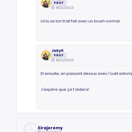
PROF
18/12/2023
Là tu as ton trait fait avec un brush normal
Jekyll
PROF
18/12/2023
Et ensuite, en passant dessus avec l'outil estom
J'espère que ça t'aidera!
Eirajeremy