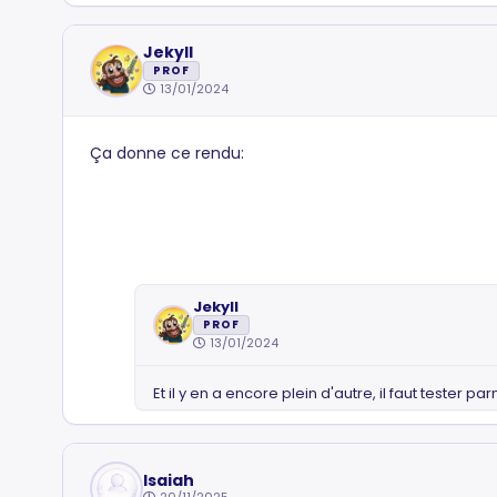
Jekyll
PROF
13/01/2024
Ça donne ce rendu:
Jekyll
PROF
13/01/2024
Et il y en a encore plein d'autre, il faut tester par
Isaiah
20/11/2025