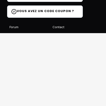
VOUS AVEZ UN CODE COUPON ?
Forum
Contact
Blog
FAQ
Avis des élèves
Affiliation
Ils parlent de nous
Recevez notre newsletter gratuite
S'INSCRIRE