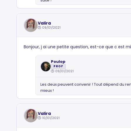
suite !
Valira
09/01/2021
Bonjour, j ai une petite question, est-ce que c est mie
Poulop
PROF
09/01/2021
Les deux peuvent convenir ! Tout dépend du rendu 
mieux !
Valira
10/01/2021