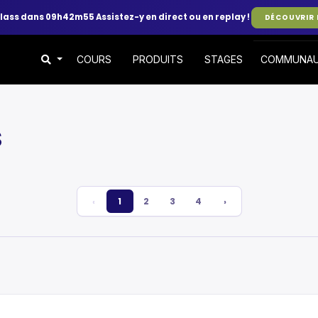
class dans 09h42m53
Assistez-y en direct ou en replay !
DÉCOUVRIR 
COURS
PRODUITS
STAGES
COMMUNA
S
‹
1
2
3
4
›