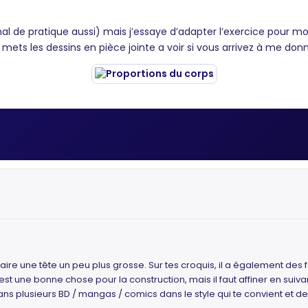
l de pratique aussi) mais j’essaye d’adapter l’exercice pour mon
s mets les dessins en pièce jointe a voir si vous arrivez à me don
à faire une tête un peu plus grosse. Sur tes croquis, il a également d
t une bonne chose pour la construction, mais il faut affiner en suivan
s plusieurs BD / mangas / comics dans le style qui te convient et de