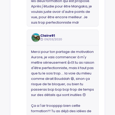
les deux formation qui est proposé.
Après j'étudie pour être Mangaka, je
voulais juste avoir d'autre points de
vue, pour être encore meilleur. Je
suis trop perfectionniste mdr
Claire91
09/03/2020
Merci pour ton partage de motivation
Aurore, je vais commencer à m'y
mettre sérieusement 👍 Et tu as raison
d'être perfectionniste, mais il faut pas
que tu le sois trop.... la voie du milieu
comme dirait Bouddah 😆, sinon ça
risque de te bloquer, ou bien tu
passeras bcp bcp bcp trop de temps
sur des détails qui sont inutiles 😞
Ça a l'air troopppp bien cette
formation!!! Tu as déjà des idées de