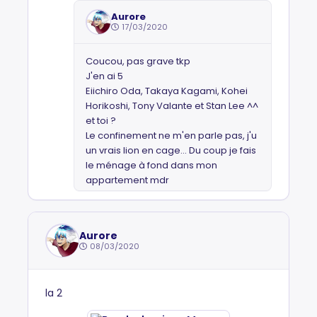
Aurore
17/03/2020
Coucou, pas grave tkp
J'en ai 5
Eiichiro Oda, Takaya Kagami, Kohei
Horikoshi, Tony Valante et Stan Lee ^^
et toi ?
Le confinement ne m'en parle pas, j'u
un vrais lion en cage... Du coup je fais
le ménage à fond dans mon
appartement mdr
Aurore
08/03/2020
la 2