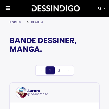
FORUM
BLABLA
BANDE DESSINER,
MANGA.
‹
1
2
›
Aurore
06/03/2020