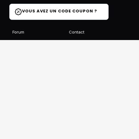
VOUS AVEZ UN CODE COUPON ?
Forum
Contact
Blog
FAQ
Avis des élèves
Affiliation
Ils parlent de nous
Recevez notre newsletter gratuite
S'INSCRIRE