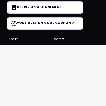
OFFRIR UN ABONNEMENT
VOUS AVEZ UN CODE COUPON ?
Forum
Contact
Blog
FAQ
Avis des élèves
Affiliation
Ils parlent de nous
Recevez notre newsletter gratuite