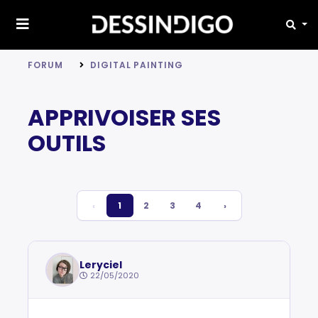
FORUM
DIGITAL PAINTING
APPRIVOISER SES
OUTILS
‹
1
2
3
4
›
Leryciel
22/05/2020