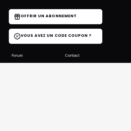
OFFRIR UN ABONNEMENT
VOUS AVEZ UN CODE COUPON ?
Forum
Contact
Blog
FAQ
Avis des élèves
Affiliation
Ils parlent de nous