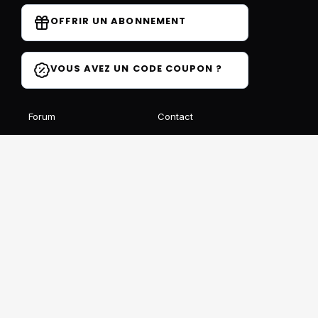
OFFRIR UN ABONNEMENT
VOUS AVEZ UN CODE COUPON ?
Forum
Contact
Blog
FAQ
Avis des élèves
Affiliation
Ils parlent de nous
Recevez notre newsletter gratuite