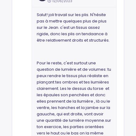
12/06/2023
Salut! joli travail sur les plis. N'hésite
pas à mettre quelques plus de plus
sur le Jean. c'est un tissus assez
rigide, donc les plis on tendaance à
être relativement droits et structurés.
Pour le reste, c'est surtout une
question de lumière et de volumes: tu
peux rendre le tissus plus réaliste en
plançant tes ombres et tes liumières
clairement. Les le dessus du torse et
les épaules son penchées et donc
elles prennent de la llumière , là ou le
ventre, les hanches et la jambe sur la
gauuche, qui est droite, vont avoir
une quantité de lumière moyenne.sur
ton exercice, les parties orientées
vers le haut ou le bas on la même