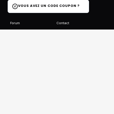
VOUS AVEZ UN CODE COUPON ?
Forum
Contact
Blog
FAQ
Avis des élèves
Affiliation
Ils parlent de nous
Recevez notre newsletter gratuite
S'INSCRIRE
Ce site est protégé par reCAPTCHA et Google