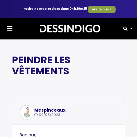
Prochaine masterclass dans 04h29m25
DÉCOUVRIR
FORUM
DIGITAL PAINTING
PEINDRE LES
VÊTEMENTS
Mespinceaux
09/06/2023
Bonjour,