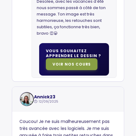
Desolee, avec les vacances d'été
nous sommes passé à côté de ton
message. Ton image est très
harmonieuse, les retouches sont
subtiles, ça fonctionne très bien,
bravo 👏😀
VOUS SOUHAITEZ
APPRENDRE LE DESSIN ?
VOIR NOS COURS
Annick23
12/09/2025
Coucou! Je ne suis malheureusement pas
très avancée avec les logiciels. Je me suis
amusée à faire trois petites retouches dans