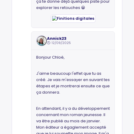
ça te donne déjà quelques piste pour
explorer les retouches 😀
Annick23
12/09/2025
Bonjour Chloé,
J'aime beaucoup l'effet que tu as
créé. Je vais m'essayer en suivant tes
étapes et je montrerai ensuite ce que
ça donnera.
En attendant, il y a du développement
concernant mon roman jeunesse. Il
va être publié au mois de janvier.
Mon éditeur a égaglement accepté
que je lui soumette mon image. Il m'a