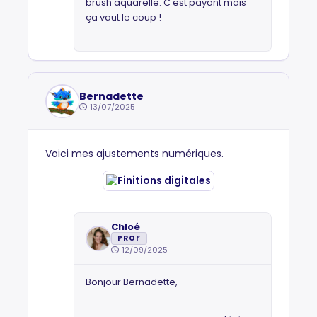
brush aquarelle. C'est payant mais
ça vaut le coup !
Bernadette
13/07/2025
Voici mes ajustements numériques.
Chloé
PROF
12/09/2025
Bonjour Bernadette,