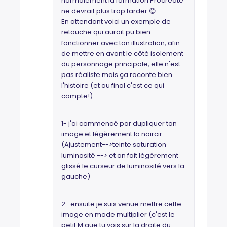
normalement la formation Procreate
ne devrait plus trop tarder 😊
En attendant voici un exemple de
retouche qui aurait pu bien
fonctionner avec ton illustration, afin
de mettre en avant le côté isolement
du personnage principale, elle n'est
pas réaliste mais ça raconte bien
l'histoire (et au final c'est ce qui
compte!)
1- j'ai commencé par dupliquer ton
image et légèrement la noircir
(Ajustement-->teinte saturation
luminosité --> et on fait légèrement
glissé le curseur de luminosité vers la
gauche)
2- ensuite je suis venue mettre cette
image en mode multiplier (c'est le
petit M que tu vois sur la droite du