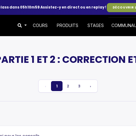
class dans 05h10m58
Assistez-y en direct ou en replay !
DÉCOUVRIR 
COURS
PRODUITS
STAGES
COMMUNA
 PARTIE 1 ET 2 : CORRECTIO
‹
1
2
3
›