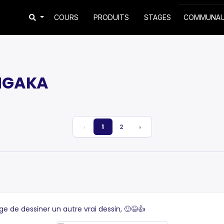
COURS
PRODUITS
STAGES
COMMUNA
NGAKA
‹
1
2
›
ge de dessiner un autre vrai dessin, 🙂😆👍