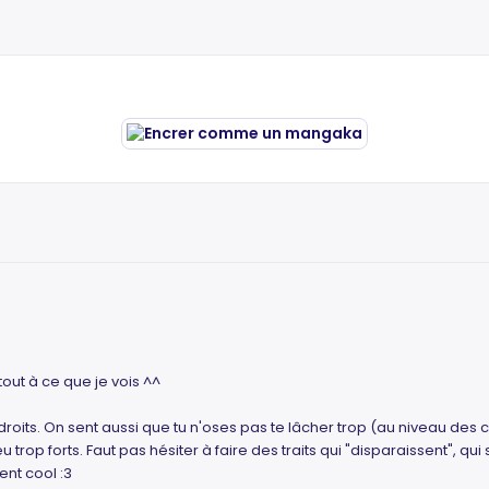
out à ce que je vois ^^
roits. On sent aussi que tu n'oses pas te lâcher trop (au niveau des c
 trop forts. Faut pas hésiter à faire des traits qui "disparaissent", qu
nt cool :3