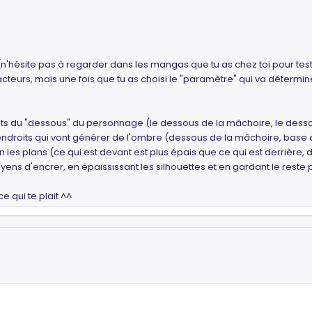
(n'hésite pas à regarder dans les mangas que tu as chez toi pour tester
cteurs, mais une fois que tu as choisi le "paramètre" qui va déterminer 
its du "dessous" du personnage (le dessous de la mâchoire, le dessou
endroits qui vont générer de l'ombre (dessous de la mâchoire, base de
lon les plans (ce qui est devant est plus épais que ce qui est derrière
yens d'encrer, en épaississant les silhouettes et en gardant le reste pl
e qui te plait ^^