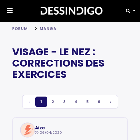
FORUM
MANGA
VISAGE - LE NEZ :
CORRECTIONS DES
EXERCICES
‹
1
2
3
4
5
6
›
Aize
06/04/2020