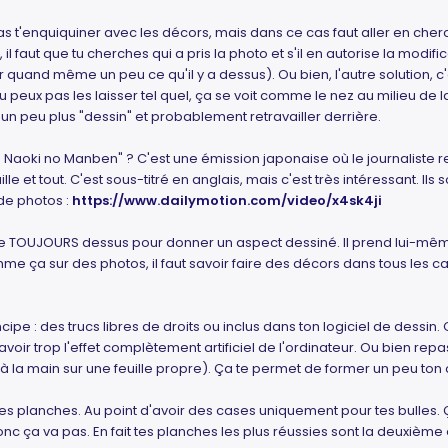
pas t'enquiquiner avec les décors, mais dans ce cas faut aller en cher
t, il faut que tu cherches qui a pris la photo et s'il en autorise la modific
er quand même un peu ce qu'il y a dessus). Ou bien, l'autre solution
 peux pas les laisser tel quel, ça se voit comme le nez au milieu de l
té un peu plus "dessin" et probablement retravailler derrière.
a Naoki no Manben" ? C'est une émission japonaise où le journaliste 
 et tout. C'est sous-titré en anglais, mais c'est très intéressant. Ils so
de photos :
https://www.dailymotion.com/video/x4sk4ji
sine TOUJOURS dessus pour donner un aspect dessiné. Il prend lui-même
mme ça sur des photos, il faut savoir faire des décors dans tous les
ncipe : des trucs libres de droits ou inclus dans ton logiciel de dessin. 
avoir trop l'effet complètement artificiel de l'ordinateur. Ou bien re
la main sur une feuille propre). Ça te permet de former un peu ton œ
tes planches. Au point d'avoir des cases uniquement pour tes bulles. 
nc ça va pas. En fait tes planches les plus réussies sont la deuxième 