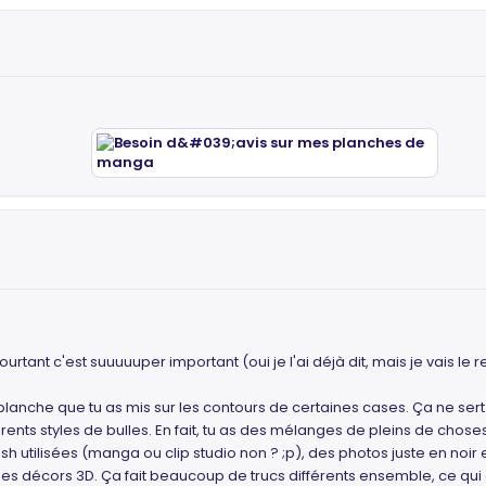
urtant c'est suuuuuper important (oui je l'ai déjà dit, mais je vais le r
blanche que tu as mis sur les contours de certaines cases. Ça ne se
rents styles de bulles. En fait, tu as des mélanges de pleins de choses 
brush utilisées (manga ou clip studio non ? ;p), des photos juste en noi
t des décors 3D. Ça fait beaucoup de trucs différents ensemble, ce q