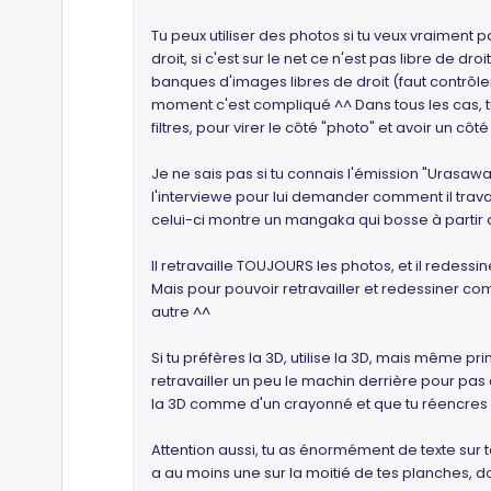
Tu peux utiliser des photos si tu veux vraiment 
droit, si c'est sur le net ce n'est pas libre de droi
banques d'images libres de droit (faut contrôl
moment c'est compliqué ^^ Dans tous les cas, tu
filtres, pour virer le côté "photo" et avoir un cô
Je ne sais pas si tu connais l'émission "Urasaw
l'interviewe pour lui demander comment il travaille
celui-ci montre un mangaka qui bosse à partir 
Il retravaille TOUJOURS les photos, et il redes
Mais pour pouvoir retravailler et redessiner co
autre ^^
Si tu préfères la 3D, utilise la 3D, mais même pri
retravailler un peu le machin derrière pour pas 
la 3D comme d'un crayonné et que tu réencres à 
Attention aussi, tu as énormément de texte sur 
a au moins une sur la moitié de tes planches, do