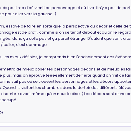
ds pas trop d'où vient ton personnage et où il va. Il n'y a pas de port
case pour aller vers la gauche :)
a fin, essaye de faire en sorte que la perspective du décor et celle 
sonnage est de profil, comme si on se tenait debout et qu'on le rega
ngée, donc ça colle pas et ça parait étrange. D'autant que son traitem
/ coller, c'est dommage.
, bulles mieux définies, je comprends bien l'enchainement des évènem
 permettra de mieux poser tes personnages dedans et de mieux les fai
le plus, mais on éprouve teeeeellement de fierté quand on finit de fa
on ne sait pas où se trouvent les personnages et les décors apporte
Quand ils visitent les chambres dans le dortoir des différents élèves,
t la chambre avant même qu'on nous le dise :) Les décors sont d'une
t occupé.
o/