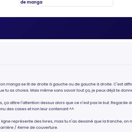
 si ton manga se lit de droite à gauche ou de gauche à droite. C'est di
tu as choisis. Mais même sans savoir tout ça, je peux déjà te donner
rs, ça attire l'attention dessus alors que ce n'est pas le but. Regarde
tenu des cases et non leur contenant ^^
gne représente des livres, mais tu n'as dessiné que la tranche, on ne v
 arrière / 4eme de couverture.