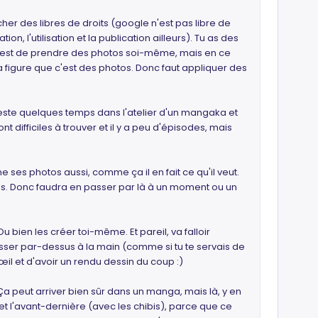
cher des libres de droits (google n'est pas libre de
ation, l'utilisation et la publication ailleurs). Tu as des
, c'est de prendre des photos soi-même, mais en ce
a figure que c'est des photos. Donc faut appliquer des
reste quelques temps dans l'atelier d'un mangaka et
nt difficiles à trouver et il y a peu d'épisodes, mais
 ses photos aussi, comme ça il en fait ce qu'il veut.
 cas. Donc faudra en passer par là à un moment ou un
Ou bien les créer toi-même. Et pareil, va falloir
passer par-dessus à la main (comme si tu te servais de
il et d'avoir un rendu dessin du coup :)
Ça peut arriver bien sûr dans un manga, mais là, y en
et l'avant-dernière (avec les chibis), parce que ce