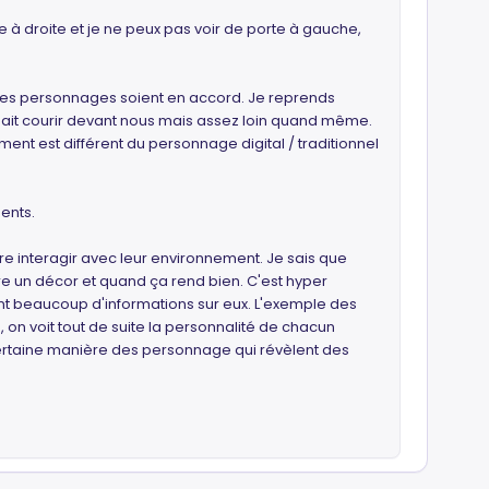
e à droite et je ne peux pas voir de porte à gauche,
de tes personnages soient en accord. Je reprends
rdait courir devant nous mais assez loin quand même.
ent est différent du personnage digital / traditionnel
ents.
re interagir avec leur environnement. Je sais que
ire un décor et quand ça rend bien. C'est hyper
nt beaucoup d'informations sur eux. L'exemple des
 on voit tout de suite la personnalité de chacun
 certaine manière des personnage qui révèlent des