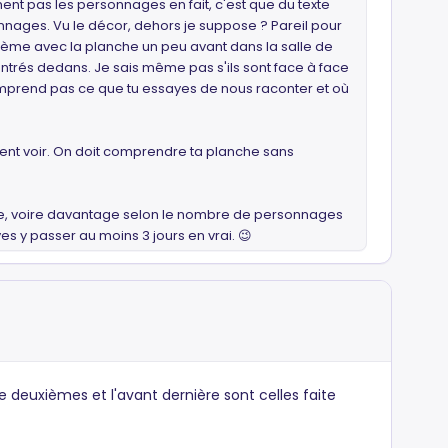
ment pas les personnages en fait, c'est que du texte
onnages. Vu le décor, dehors je suppose ? Pareil pour
roblème avec la planche un peu avant dans la salle de
ontrés dedans. Je sais même pas s'ils sont face à face
omprend pas ce que tu essayes de nous raconter et où
vent voir. On doit comprendre ta planche sans
née, voire davantage selon le nombre de personnages
ves y passer au moins 3 jours en vrai. 😉
 deuxièmes et l'avant dernière sont celles faite