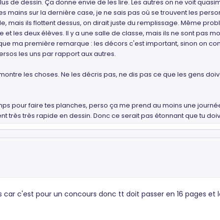
lus de dessin. Ça donne envie de les lire. Les autres on ne voit quasi
es mains sur la dernière case, je ne sais pas où se trouvent les pers
ville, mais ils flottent dessus, on dirait juste du remplissage. Même p
t les deux élèves. Il y a une salle de classe, mais ils ne sont pas m
 que ma première remarque : les décors c'est important, sinon on c
rsos les uns par rapport aux autres.
 montre les choses. Ne les décris pas, ne dis pas ce que les gens doi
 temps pour faire tes planches, perso ça me prend au moins une jour
ment très très rapide en dessin. Donc ce serait pas étonnant que tu doi
ar c'est pour un concours donc tt doit passer en 16 pages et le