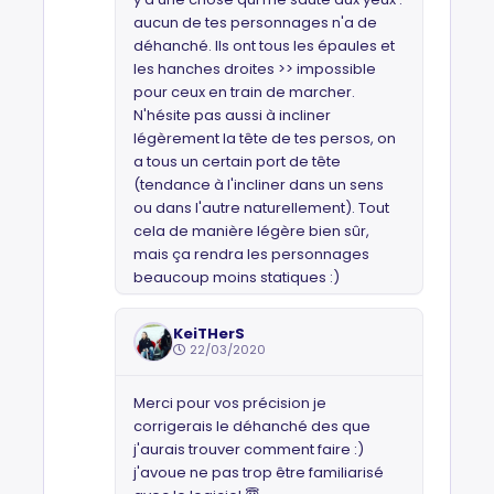
aucun de tes personnages n'a de
déhanché. Ils ont tous les épaules et
les hanches droites >> impossible
pour ceux en train de marcher.
N'hésite pas aussi à incliner
légèrement la tête de tes persos, on
a tous un certain port de tête
(tendance à l'incliner dans un sens
ou dans l'autre naturellement). Tout
cela de manière légère bien sûr,
mais ça rendra les personnages
beaucoup moins statiques :)
KeiTHerS
22/03/2020
Merci pour vos précision je
corrigerais le déhanché des que
j'aurais trouver comment faire :)
j'avoue ne pas trop être familiarisé