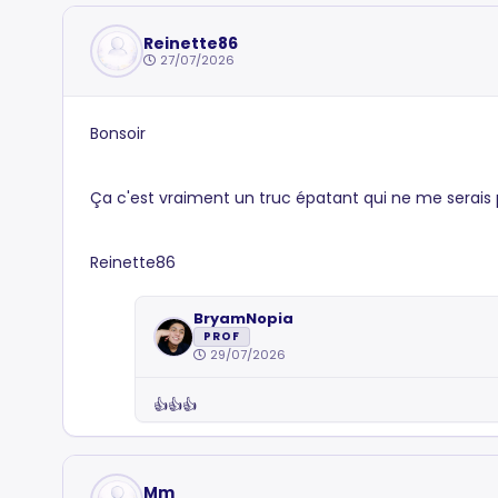
Reinette86
27/07/2026
Bonsoir
Ça c'est vraiment un truc épatant qui ne me serais 
Reinette86
BryamNopia
PROF
29/07/2026
👍👍👍
Mm