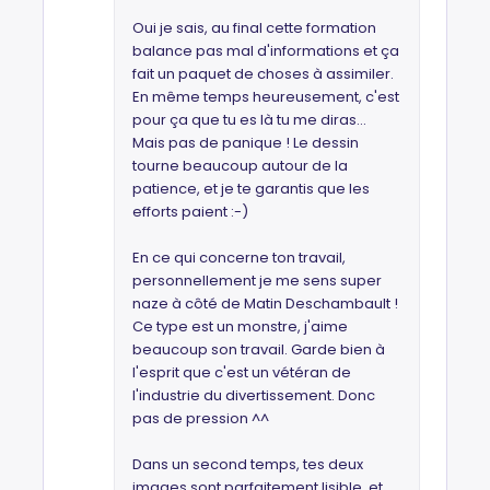
Oui je sais, au final cette formation
balance pas mal d'informations et ça
fait un paquet de choses à assimiler.
En même temps heureusement, c'est
pour ça que tu es là tu me diras...
Mais pas de panique ! Le dessin
tourne beaucoup autour de la
patience, et je te garantis que les
efforts paient :-)
En ce qui concerne ton travail,
personnellement je me sens super
naze à côté de Matin Deschambault !
Ce type est un monstre, j'aime
beaucoup son travail. Garde bien à
l'esprit que c'est un vétéran de
l'industrie du divertissement. Donc
pas de pression ^^
Dans un second temps, tes deux
images sont parfaitement lisible, et