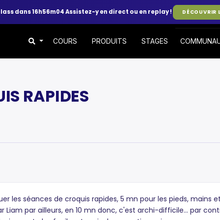
class dans 16h56m04
Assistez-y en direct ou en replay !
DÉCOUVRIR 
COURS
PRODUITS
STAGES
COMMUNA
IS RAPIDES
quer les séances de croquis rapides, 5 mn pour les pieds, mains 
Liam par ailleurs, en 10 mn donc, c'est archi-difficile... par co