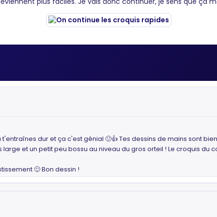
deviennent plus faciles. Je vais donc continuer, je sens que ça 
tu t'entraînes dur et ça c'est génial 🙂👍 Tes dessins de mains sont biens
ès large et un petit peu bossu au niveau du gros orteil ! Le croquis du 
issement 🙂 Bon dessin !