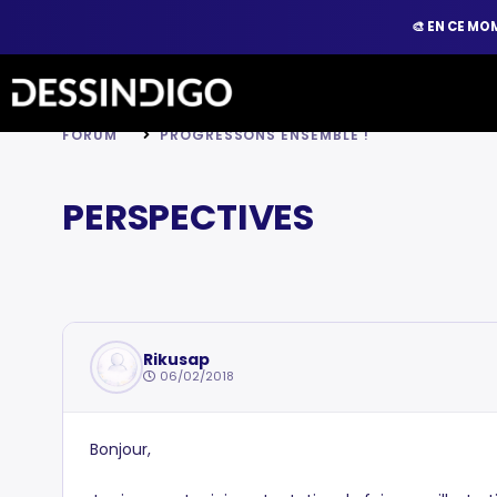
🎨
EN CE MOM
FORUM
PROGRESSONS ENSEMBLE !
PERSPECTIVES
Rikusap
06/02/2018
Bonjour,