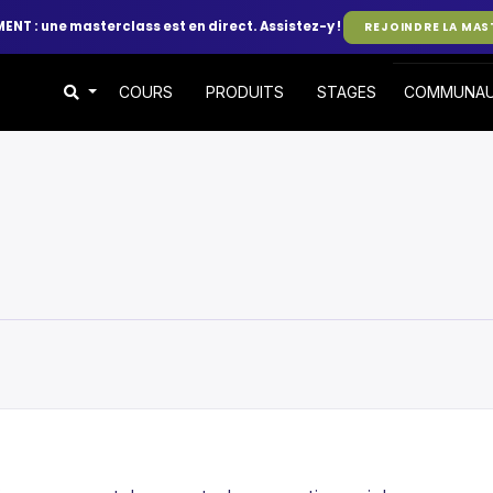
ENT : une masterclass est en direct. Assistez-y !
REJOINDRE LA MAS
COURS
PRODUITS
STAGES
COMMUNA