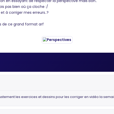
ation en essayant de respecter la perspective mais bon..
ois pas bien où ça cloche :/
et à corriger mes erreurs..?
es de ce grand format arf
ustement les exercices et dessins pour les corriger en vidéo la semai