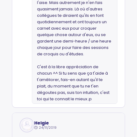
l'aise. Mais autrement je n'en fais
quasiment jamais. Là où d'autres
collègues te diraient qu'ils en font
quotidiennement et ont toujours un
carnet avec eux pour croquer
quelque chose autour d'eux, ou se
gardent une demi-heure / une heure
chaque jour pour faire des sessions
de croquis ou d'études.
C'est à la libre appréciation de
chacun ^^ Si tu sens que ça t'aide à
t'améliorer, fais-en autant qu'il te
plait, du moment que tu ne t'en
dégoutes pas, suis ton intuition, c'est
toi qui te connait le mieux ;p
Helgie
24/11/2019