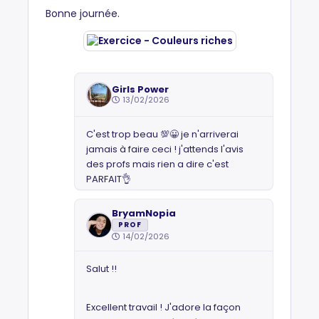
Bonne journée.
Girls Power
13/02/2026
C'est trop beau 💯😀 je n'arriverai
jamais à faire ceci ! j'attends l'avis
des profs mais rien a dire c'est
PARFAIT👌
BryamNopia
PROF
14/02/2026
Salut !!
Excellent travail ! J'adore la façon