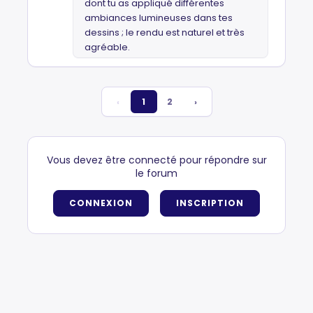
dont tu as appliqué différentes
ambiances lumineuses dans tes
dessins ; le rendu est naturel et très
agréable.
‹
1
2
›
Vous devez être connecté pour répondre sur
le forum
CONNEXION
INSCRIPTION