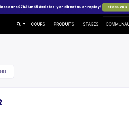
class dans 07h24m44
Assistez-y en direct ou en replay !
DÉCOUVRIR 
COURS
PRODUITS
STAGES
COMMUNA
GES
R