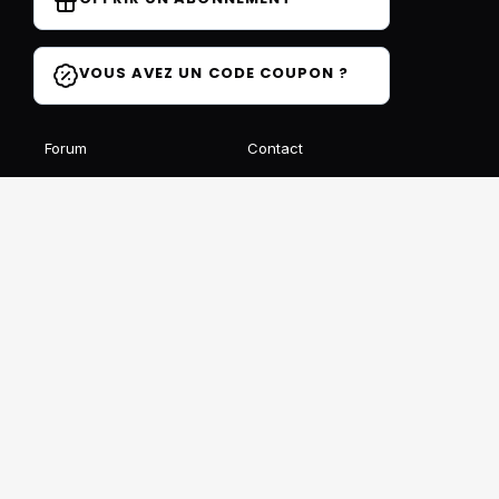
VOUS AVEZ UN CODE COUPON ?
Forum
Contact
Blog
FAQ
Avis des élèves
Affiliation
Ils parlent de nous
Recevez notre newsletter gratuite
S'INSCRIRE