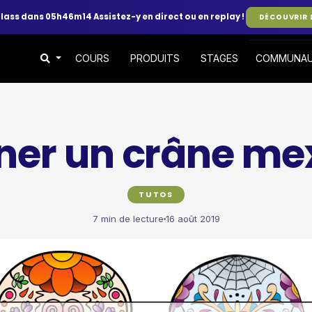
class dans 05h46m14
Assistez-y en direct ou en replay !
DÉCOUVRIR 
COURS
PRODUITS
STAGES
COMMUNA
ner un crâne me
TUTOS
7 min de lecture
16 août 2019