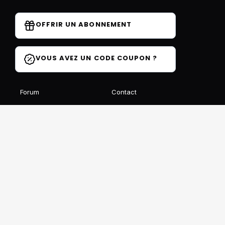
OFFRIR UN ABONNEMENT
VOUS AVEZ UN CODE COUPON ?
Forum
Contact
Blog
FAQ
Avis des élèves
Affiliation
Ils parlent de nous
Recevez notre newsletter gratuite