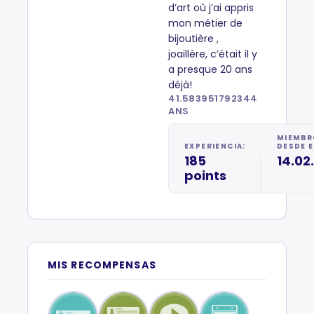
d’art où j’ai appris
mon métier de
bijoutière ,
joaillère, c’était il y
a presque 20 ans
déjà!
41.583951792344
ANS
MIEMBR
EXPERIENCIA:
DESDE E
185
14.02
points
MIS RECOMPENSAS