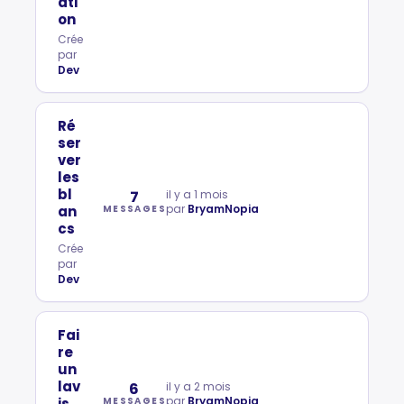
ati
on
Crée
par
Dev
Ré
ser
ver
les
bl
7
il y a 1 mois
par
BryamNopia
an
MESSAGES
cs
Crée
par
Dev
Fai
re
un
lav
6
il y a 2 mois
par
BryamNopia
is
MESSAGES