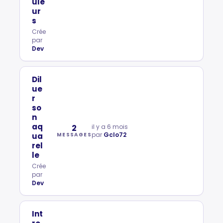
ule
ur
s
Crée
par
Dev
Dil
ue
r
so
n
aq
2
il y a 6 mois
par
Gclo72
ua
MESSAGES
rel
le
Crée
par
Dev
Int