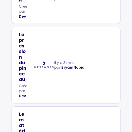
Crée
par
Dev
La
pr
es
sio
n
du
2
il y a 3 mois
par
BryamNopia
pin
MESSAGES
ce
au
Crée
par
Dev
Le
m
at
éri