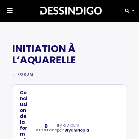
INITIATION À
L’AQUARELLE
← FORUM
Co
ncl
usi
on
de
la
9
il y a 3 jours
for
par
BryamNopia
MESSAGES
m