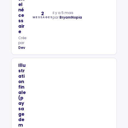
el
né
2
il y a 5 mois
ce
par
BryamNopia
MESSAGES
ss
air
e
Crée
par
Dev
Illu
str
ati
on
fin
ale
(p
ay
sa
ge
de
m