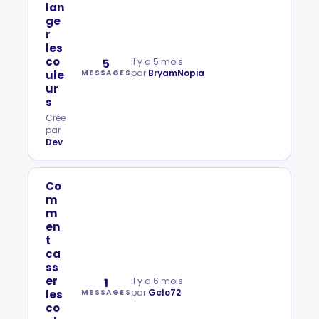
lan
ge
r
les
co
5
il y a 5 mois
par
BryamNopia
ule
MESSAGES
ur
s
Crée
par
Dev
Co
m
m
en
t
ca
ss
er
1
il y a 6 mois
par
Gclo72
les
MESSAGES
co