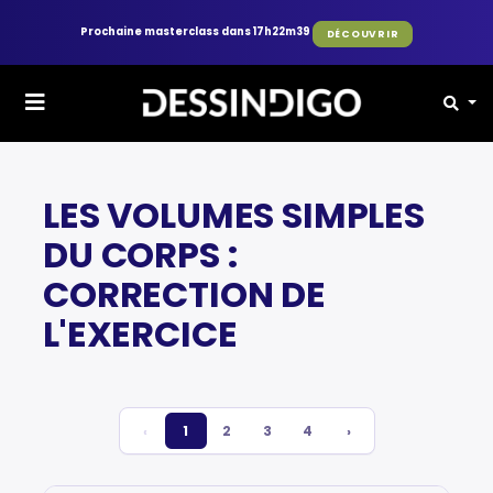
Prochaine masterclass dans 17h22m39
DÉCOUVRIR
FORUM
PERSONNAGE
LES VOLUMES SIMPLES
DU CORPS :
CORRECTION DE
L'EXERCICE
‹
1
2
3
4
›