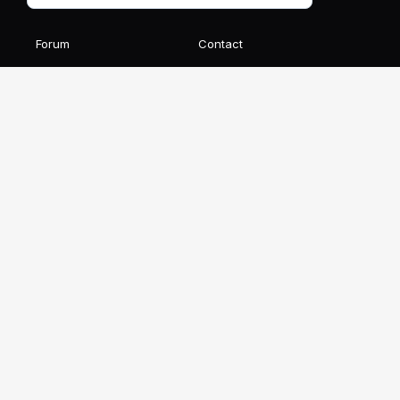
Forum
Contact
Blog
FAQ
Avis des élèves
Affiliation
Ils parlent de nous
Recevez notre newsletter gratuite
S'INSCRIRE
Ce site est protégé par reCAPTCHA et Google
Confidentialité
et
Conditions