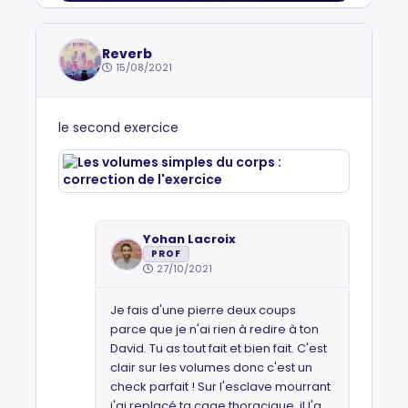
Reverb
15/08/2021
le second exercice
Yohan Lacroix
PROF
27/10/2021
Je fais d'une pierre deux coups
parce que je n'ai rien à redire à ton
David. Tu as tout fait et bien fait. C'est
clair sur les volumes donc c'est un
check parfait ! Sur l'esclave mourrant
j'ai replacé ta cage thoracique, il l'a