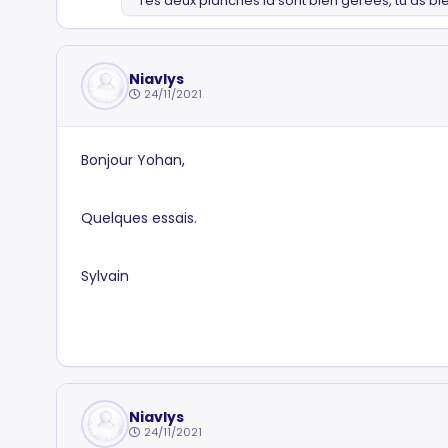
Tes deux planches là sont bien gérées, tu as bie
Niavlys
24/11/2021
Bonjour Yohan,
Quelques essais.
Sylvain
Niavlys
24/11/2021