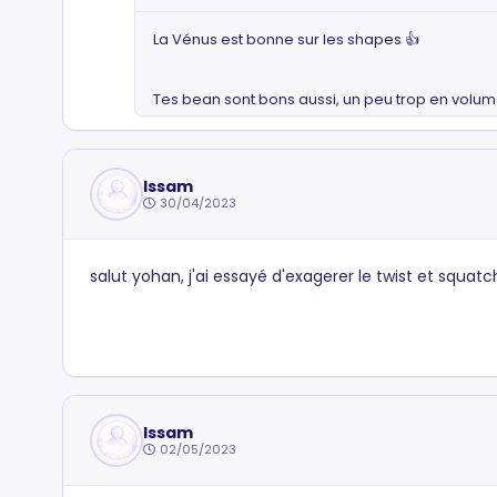
La Vénus est bonne sur les shapes 👍
Tes bean sont bons aussi, un peu trop en volume,
Issam
30/04/2023
salut yohan, j'ai essayé d'exagerer le twist et squatch 
Issam
02/05/2023