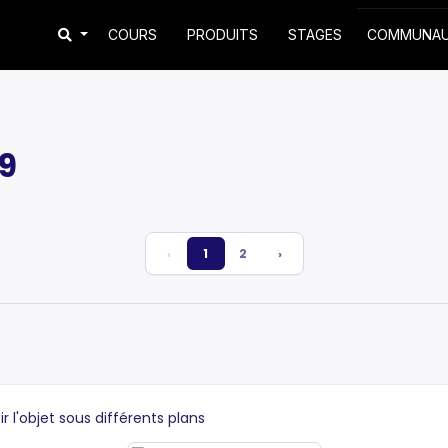
COURS
PRODUITS
STAGES
COMMUNA
9
‹
1
2
›
r l'objet sous différents plans