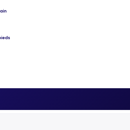
ain
pieds