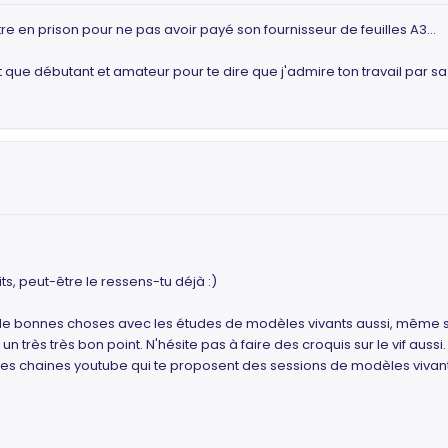
être en prison pour ne pas avoir payé son fournisseur de feuilles A3...
nt que débutant et amateur pour te dire que j'admire ton travail par sa
its, peut-être le ressens-tu déjà :)
y a de bonnes choses avec les études de modèles vivants aussi, même 
 un très très bon point. N'hésite pas à faire des croquis sur le vif auss
 des chaines youtube qui te proposent des sessions de modèles viva