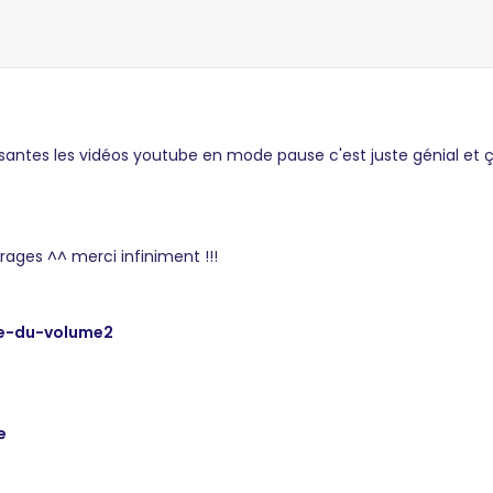
ssantes les vidéos youtube en mode pause c'est juste génial et 
irages ^^ merci infiniment !!!
de-du-volume2
e