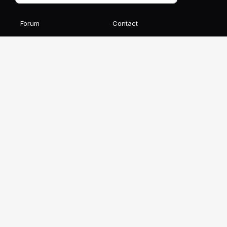
Forum
Contact
Blog
FAQ
Avis des élèves
Affiliation
Ils parlent de nous
Recevez notre newsletter gratuite
S'INSCRIRE
Ce site est protégé par reCAPTCHA et Google
Confidentialité
et
Conditions