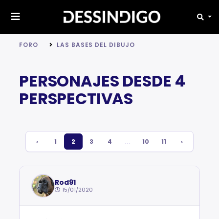
FORO
LAS BASES DEL DIBUJO
PERSONAJES DESDE 4
PERSPECTIVAS
‹
1
2
3
4
...
10
11
›
Rod91
15/01/2020