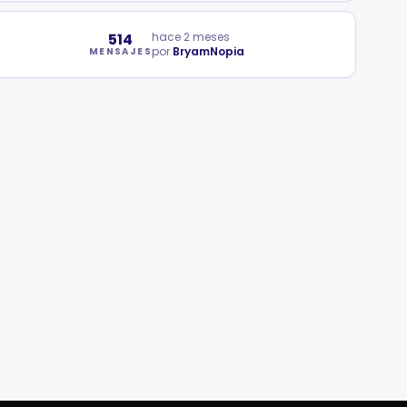
514
hace 2 meses
por
BryamNopia
MENSAJES