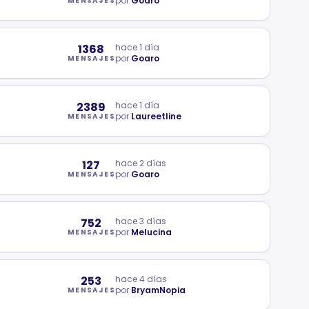
por
Goaro
MENSAJES
1368
hace 1 día
por
Goaro
MENSAJES
2389
hace 1 día
por
Laureetline
MENSAJES
127
hace 2 días
por
Goaro
MENSAJES
752
hace 3 días
por
Melucina
MENSAJES
253
hace 4 días
por
BryamNopia
MENSAJES