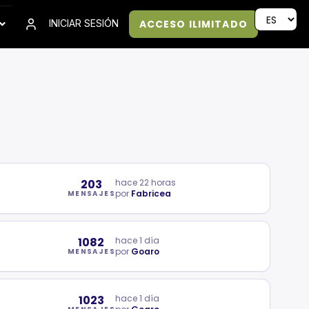
ACCESO ILIMITADO
INICIAR SESIÓN
203
hace 22 horas
por
Fabricea
MENSAJES
1082
hace 1 día
por
Goaro
MENSAJES
1023
hace 1 día