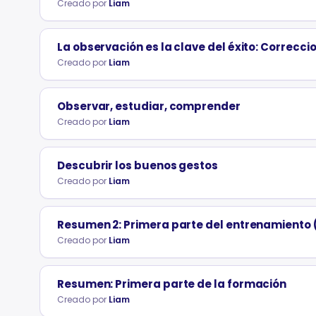
Creado por
Liam
La observación es la clave del éxito: Correccio
Creado por
Liam
Observar, estudiar, comprender
Creado por
Liam
Descubrir los buenos gestos
Creado por
Liam
Resumen 2: Primera parte del entrenamiento 
Creado por
Liam
Resumen: Primera parte de la formación
Creado por
Liam